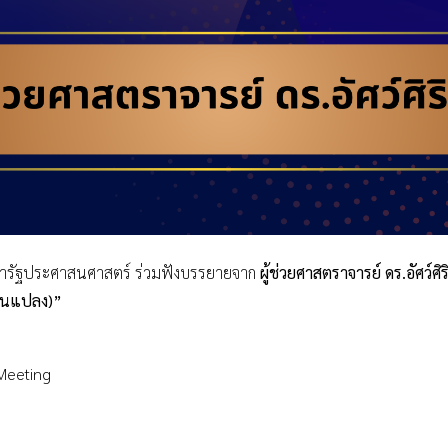
ชารัฐประศาสนศาสตร์ ร่วมฟังบรรยายจาก
ผู้ช่วยศาสตราจารย์ ดร.อัศว์ศิร
ี่ยนแปลง)”
 Meeting