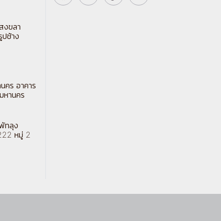
ตสงขลา
รูปช้าง
านคร อาคาร
พมหานคร
พัทลุง
222 หมู่ 2