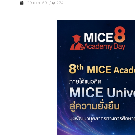
29 เม.ย. 69 /
224