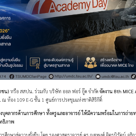
หาชน)
หรือ สสปน. ร่วมกับ บริษัท ออล ฟอร์ กู๊ด จำกัด
จัดงาน 8th MICE 
ห้อง 109 E-G ชั้น 1 ศูนย์การประชุมแห่งชาติสิริกิติ์
บุคลากรด้านการศึกษา ทั้งครูและอาจารย์ ให้มีความพร้อมในการถ่ายทอ
ิทธิภาพ
นการศึกษาสู่ความยั่งยืน โดย รองศาสตราจารย์ ดร.ณฐพงศ์ จิตรนิรัตน์ อธ