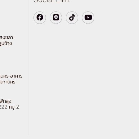
ตสงขลา
รูปช้าง
านคร อาคาร
พมหานคร
พัทลุง
222 หมู่ 2