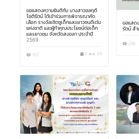
ขอแสดงความยินดีกับ นางสาวชลฤดี
โชติรัตน์ ได้เข้าร่วมการพิจารณาคัด
เลือก รางวัลเชิดชูเด็กและเยาวชนดีเด่น
ขอแสดงค
แห่งชาติ และผู้ทำคุณประโยชน์ต่อเด็ก
รัตน์ ส
และเยาวชน จังหวัดสงขลา ประจำปี
2569
206
6 พ.ค. 69
162