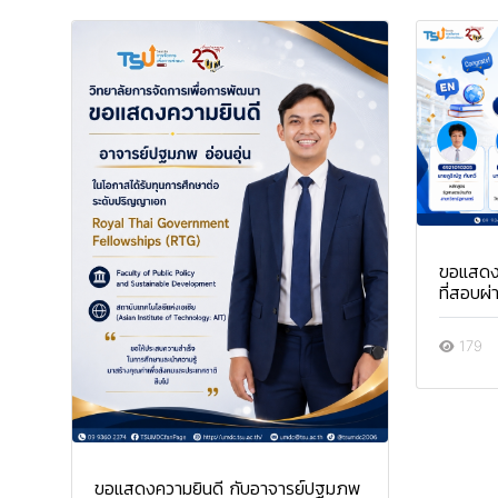
ขอแสดงค
ที่สอบผ
179
ขอแสดงความยินดี กับอาจารย์ปฐมภพ