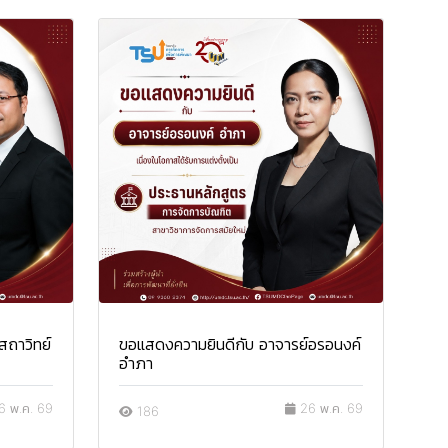
สถาวิทย์
ขอแสดงความยินดีกับ อาจารย์อรอนงค์
อำภา
 พ.ค. 69
26 พ.ค. 69
186