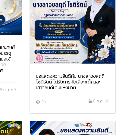
และศิษย์
่อบรรจุ
น่งเจ้า
ลัด
ศ.
ขอแสดงความยินดีกับ นางสาวชลฤดี
โชติรัตน์ ได้รับการคัดเลือกเด็กและ
เยาวชนดีเด่นแห่งชาติ
8 ก.ค. 69
6 ก.ค. 69
90