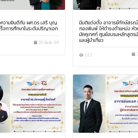
มีมติแต่งตั้ง อาจารย์ทักษ์สรณ
วามยินดีกับ ผศ.ดร.เสรี บุญ
กองพิมพ์ ให้ดำรงตำแหน่ง หัวห
ำเร็จการศึกษาในระดับปริญาเอก
มัคคุเทศก์ ศูนย์อบรมหลักสูตรม
และผู้นำเที่ยว
30 เม.ย. 69
3
222