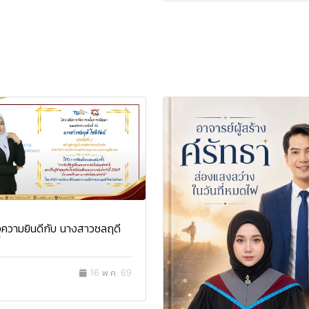
ความยินดีกับ นางสาวชลฤดี
16 พ.ค. 69