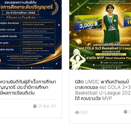
วามยินดีกับผู้สำเร็จการศึกษา
นิสิต UMDC พาทีมคว้าแชมป์
ิญญาตรี ประจำปีการศึกษา
บาสเกตบอล est COLA 3x3
มีผลการเรียนดีเด่น
Basketball U-League 202
ใต้ ควบรางวัล MVP
26 มิ.ย. 69
25
936