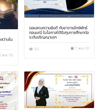
ขอแสดงความยินดี กับอาจารย์กษิพัทธ์
ทอนมณี ในโอกาสได้รับทุนการศึกษาต่อ
ระดับปริญญาเอก
งสว่างใน
11 พ.ค. 69
182
3 พ.ค. 69