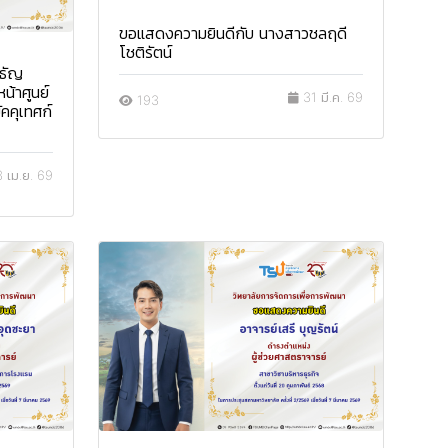
ขอแสดงความยินดีกับ นางสาวชลฤดี
โชติรัตน์
์ธัญ
น้าศูนย์
31 มี.ค. 69
193
ัคคุเทศก์
 เม.ย. 69